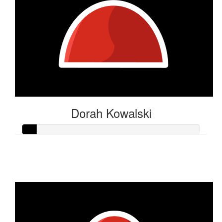
Dorah Kowalski
Raised so far
€11