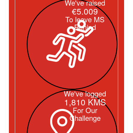
We've raised
€5.009
To leave MS
Behind
We've logged
1,810 KMS
For Our
Challenge