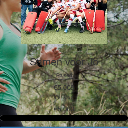
Samen voor Jo
Raised
€5.009
Our Goal
€5.000