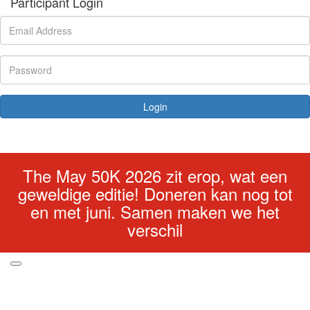
Participant Login
Login
Forgotten your password?
The May 50K 2026 zit erop, wat een
geweldige editie! Doneren kan nog tot
en met juni. Samen maken we het
verschil