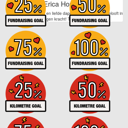
Erica Horsman
Hoe jij met veel hulp en liefde dapper je weg zoekt en gelooft in
je eigen kracht! Trots op jullie!