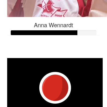
Anna Wennardt
Raised so far
€388