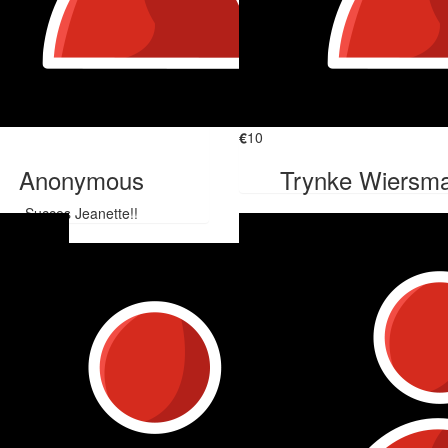
€
10
Anonymous
Trynke Wiersm
Succes Jeanette!!