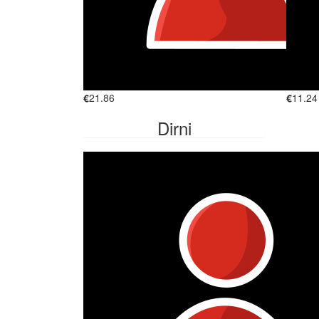
€
21.86
€
11.24
Dirni