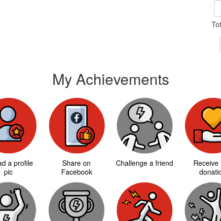
To
My Achievements
d a profile
Share on
Challenge a friend
Receive f
pic
Facebook
donati