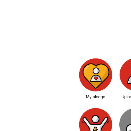
My pledge
Uploa