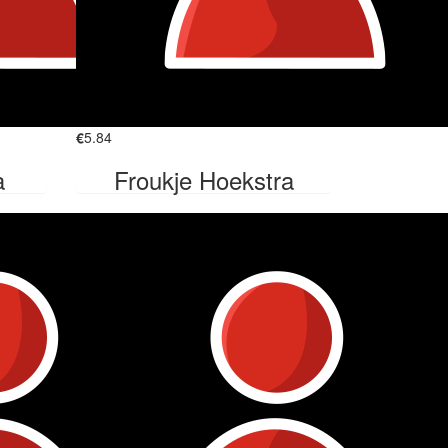
€
5.84
a
Froukje Hoekstra