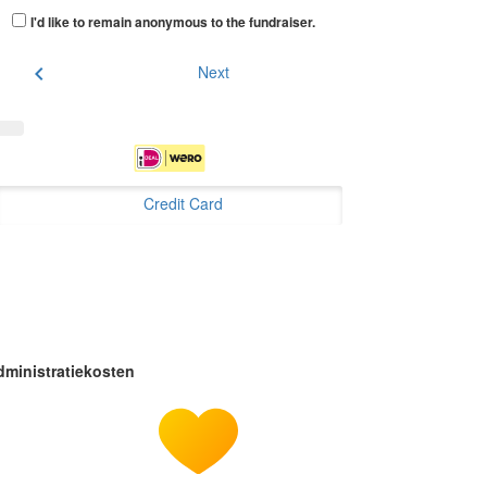
I'd like to remain anonymous to the fundraiser
.
chevron_left
Next
Credit Card
dministratiekosten