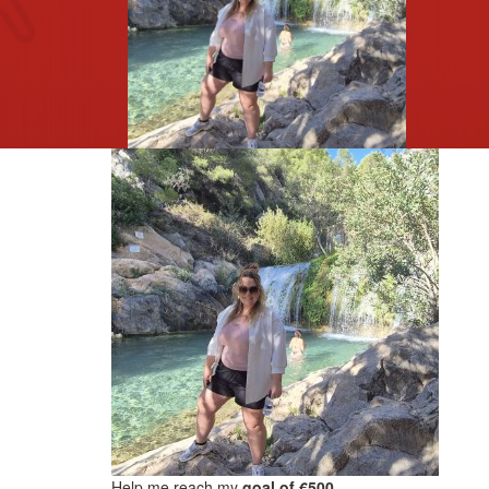
Help me reach my
goal of €500