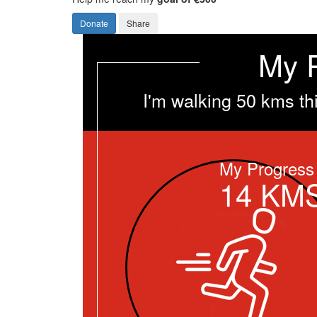
Donate
Share
My 
I'm walking 50 kms th
My Progress
14
KM