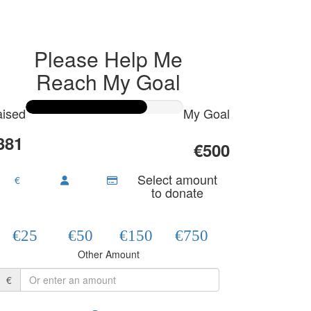
Please Help Me
Reach My Goal
ised
My Goal
381
€500
Select amount
€
to donate
€25
€50
€150
€750
Other Amount
€