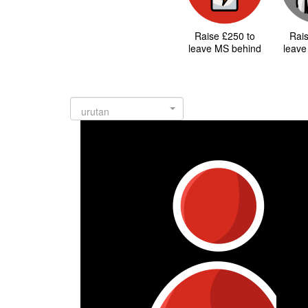
Raise £250 to
Rai
leave MS behind
leave
urutan