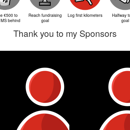
se €500 to
Reach fundraising
Log first kilometers
Halfway 
 MS behind
goal
goal
Thank you to my Sponsors