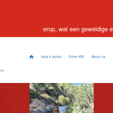
Home
How it works
Enter KM
About us
Leaderbo
erop, wat een geweldige e
How it works
Enter KM
About us