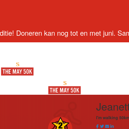
ard
Resources
FAQs
Find a F
Register
Donate
Login
ditie! Doneren kan nog tot en met juni. S
Jeanet
I'm walking 50km