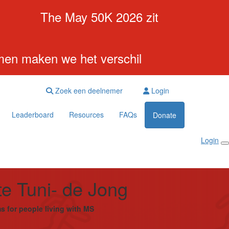
undraiser
The May 50K 2026 zit
amen maken we het verschil
Zoek een deelnemer
Login
Leaderboard
Resources
FAQs
Donate
Login
te Tuni- de Jong
s for people living with MS