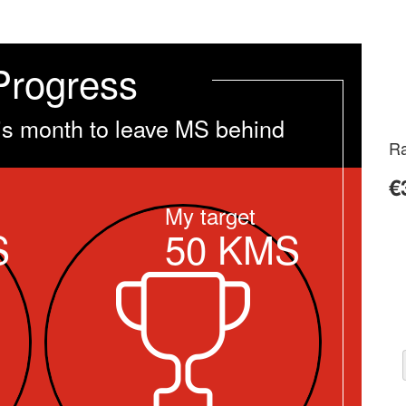
Progress
is month to leave MS behind
Ra
€
My target
S
50
KMS