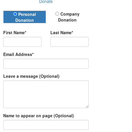
Donate
Donation Type
Company
Personal
Donation
Donation
First Name*
Last Name*
Email Address*
Leave a message (Optional)
Name to appear on page (Optional)