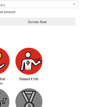
6%
tal amount
Donate Now
irst
Raised €100
on