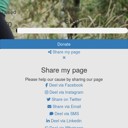
My Goal
Raised
€150
€0
Donate
Share my page
Share my page
Please help our cause by sharing our page
Deel via Facebook
Deel via Instagram
Share on Twitter
Share via Email
Deel via SMS
Deel via Linkedin
Deel via Whatsapp