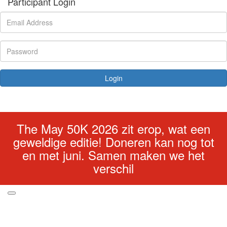
Participant Login
Login
Forgotten your password?
The May 50K 2026 zit erop, wat een
geweldige editie! Doneren kan nog tot
en met juni. Samen maken we het
verschil