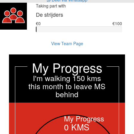
Taking part with
De strijders
€0
€100
View Team Page
My Progress
I'm walking 150 kms
this month to leave MS
behind
My Progress
0
KMS