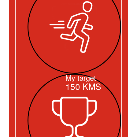
My target
150
KMS