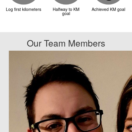
Log first kilometers
Halfway to KM
Achieved KM goal
goal
Our Team Members