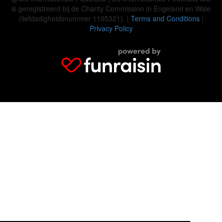
is geregistreerd bij de Charity Commission in Engeland en Wale
(liefdadigheidsnummer 1105321). |
Terms and Conditions
|
Privacy Policy