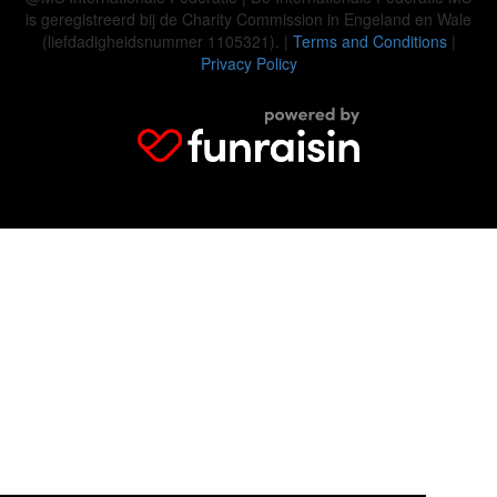
is geregistreerd bij de Charity Commission in Engeland en Wale
(liefdadigheidsnummer 1105321). |
Terms and Conditions
|
Privacy Policy