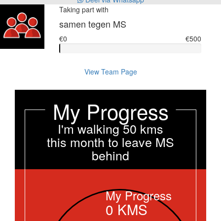
Taking part with
samen tegen MS
€0
€500
View Team Page
My Progress
I'm walking 50 kms
this month to leave MS
behind
My Progress
0
KMS