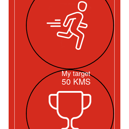
My target
50
KMS