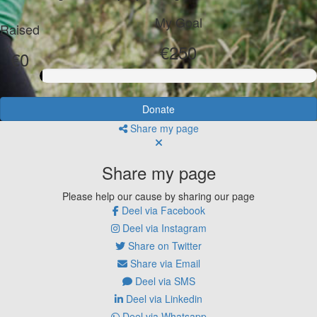
My Goal
Raised
€250
€0
Donate
Share my page
Share my page
Please help our cause by sharing our page
Deel via Facebook
Deel via Instagram
Share on Twitter
Share via Email
Deel via SMS
Deel via Linkedin
Deel via Whatsapp