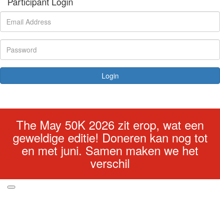
Participant Login
Login
Forgotten your password?
The May 50K 2026 zit erop, wat een
geweldige editie! Doneren kan nog tot
en met juni. Samen maken we het
verschil