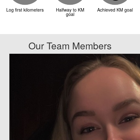
Log first kilometers
Halfway to KM
Achieved KM goal
goal
Our Team Members