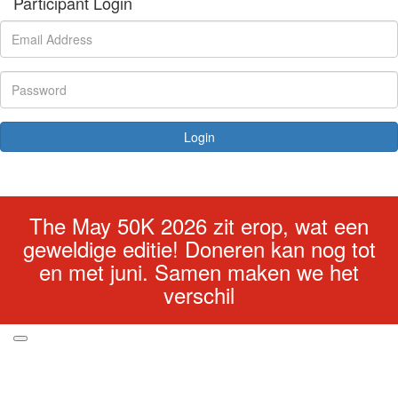
Participant Login
Login
Forgotten your password?
The May 50K 2026 zit erop, wat een
geweldige editie! Doneren kan nog tot
en met juni. Samen maken we het
verschil