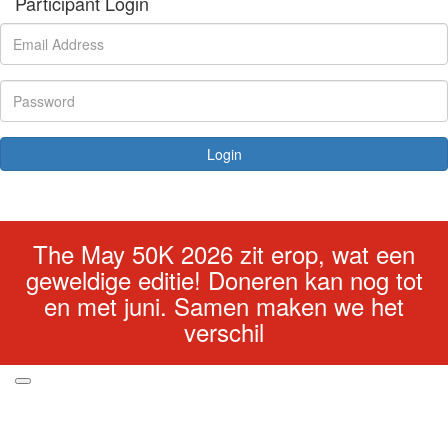
Participant Login
Login
Forgotten your password?
The May 50K 2026 zit erop, wat een
geweldige editie! Doneren kan nog tot
en met juni. Samen maken we het
verschil