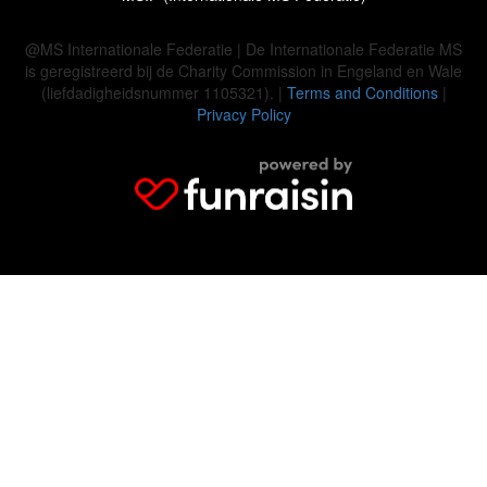
@MS Internationale Federatie | De Internationale Federatie MS
is geregistreerd bij de Charity Commission in Engeland en Wale
(liefdadigheidsnummer 1105321). |
Terms and Conditions
|
Privacy Policy