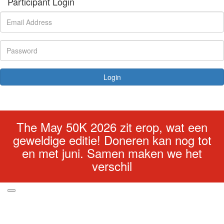
Participant Login
Login
Forgotten your password?
The May 50K 2026 zit erop, wat een
geweldige editie! Doneren kan nog tot
en met juni. Samen maken we het
verschil