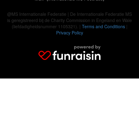
@MS Internationale Federatie | De Internationale Federatie MS
is geregistreerd bij de Charity Commission in Engeland en Wale
(liefdadigheidsnummer 1105321). |
Terms and Conditions
|
Privacy Policy