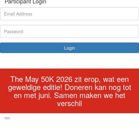
Participant Login
Login
Forgotten your password?
The May 50K 2026 zit erop, wat een
geweldige editie! Doneren kan nog tot
en met juni. Samen maken we het
verschil