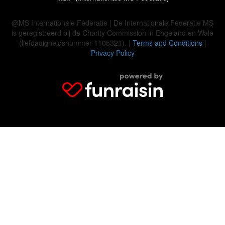
@MS Internationale Federatie | De Internationale Federatie MS
is geregistreerd bij de Charity Commission in Engeland en Wale
(liefdadigheidsnummer 1105321). |
Terms and Conditions
|
Privacy Policy