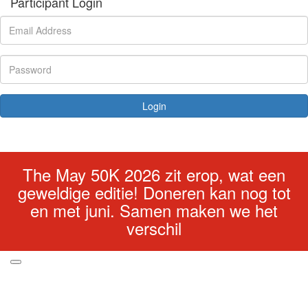
Participant Login
Login
Forgotten your password?
The May 50K 2026 zit erop, wat een
geweldige editie! Doneren kan nog tot
en met juni. Samen maken we het
verschil