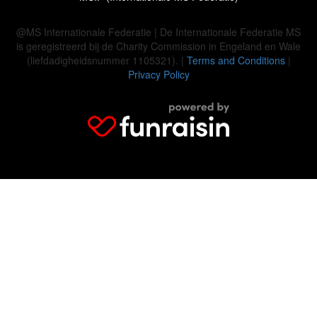
@MS Internationale Federatie | De Internationale Federatie MS
is geregistreerd bij de Charity Commission in Engeland en Wale
(liefdadigheidsnummer 1105321). |
Terms and Conditions
|
Privacy Policy