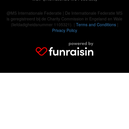
@MS Internationale Federatie | De Internationale Federatie MS
is geregistreerd bij de Charity Commission in Engeland en Wale
(liefdadigheidsnummer 1105321). |
Terms and Conditions
|
Privacy Policy