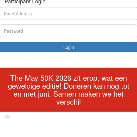
Participant Login
Login
Forgotten your password?
The May 50K 2026 zit erop, wat een
geweldige editie! Doneren kan nog tot
en met juni. Samen maken we het
verschil