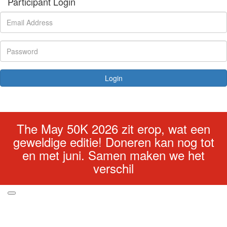
Participant Login
Login
Forgotten your password?
The May 50K 2026 zit erop, wat een
geweldige editie! Doneren kan nog tot
en met juni. Samen maken we het
verschil