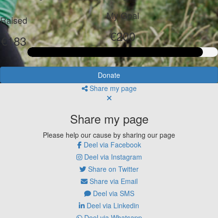
My Goal
Raised
€200
€183
Donate
Share my page
Share my page
Please help our cause by sharing our page
Deel via Facebook
Deel via Instagram
Share on Twitter
Share via Email
Deel via SMS
Deel via Linkedin
Deel via Whatsapp