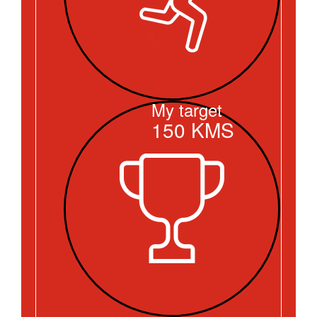
My target
150
KMS