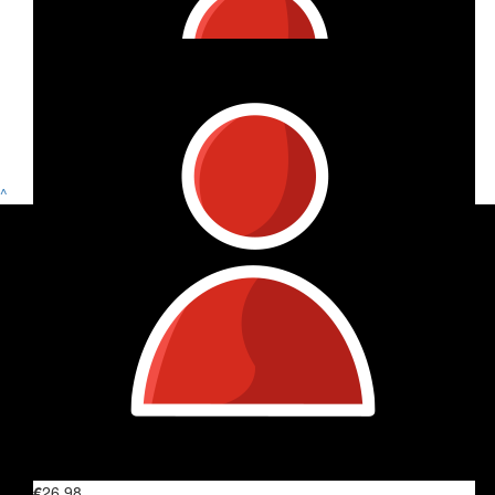
€
18.69
Laura
Show more
Het is juni en de QR-code doet het niet. Wat een drama
^
€
41.72
Ien Verheij
Je bent al zo hard bezig geweest dat je door je enkeltje bent
gegaan! Nog steeds trots op jou ❤️
€
11.24
An Jansen
Trots op jou 😘
€
26.98