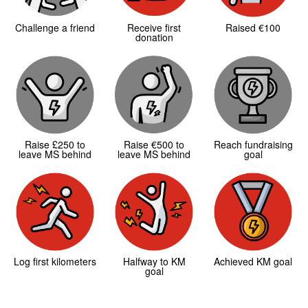
Challenge a friend
Receive first
Raised €100
donation
Raise £250 to
Raise €500 to
Reach fundraising
leave MS behind
leave MS behind
goal
Log first kilometers
Halfway to KM
Achieved KM goal
goal