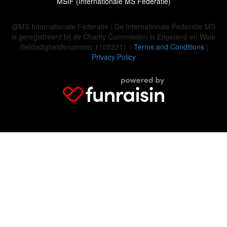
MSIF (Internationale MS Federatie)
@MS Internationale Federatie | De Internationale Federatie MS
is geregistreerd bij de Charity Commission in Engeland en Wale
(liefdadigheidsnummer 1105321). |
Terms and Conditions
|
Privacy Policy