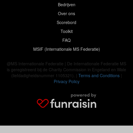
Bedrijven
Over ons
Scorebord
Toolkit
FAQ
MSIF (Internationale MS Federatie)
@MS Internationale Federatie | De Internationale Federatie MS
is geregistreerd bij de Charity Commission in Engeland en Wale
(liefdadigheidsnummer 1105321). |
Terms and Conditions
|
Privacy Policy