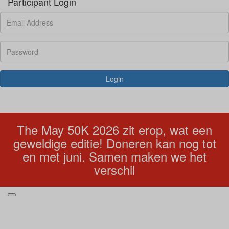
Participant Login
Login
Forgotten your password?
The May 50K 2026 zit erop, wat een
geweldige editie! Doneren kan nog tot
en met juni. Samen maken we het
verschil