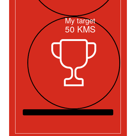
My target
50
KMS