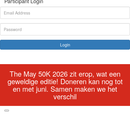
Participant Login
Login
Forgotten your password?
The May 50K 2026 zit erop, wat een
geweldige editie! Doneren kan nog tot
en met juni. Samen maken we het
verschil