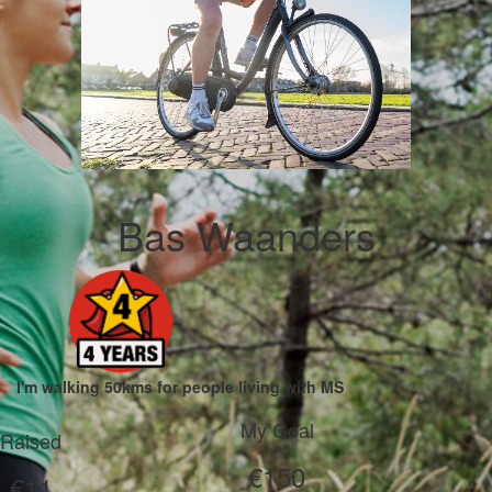
Bas Waanders
I'm walking 50kms for people living with MS
My Goal
Raised
€150
€11