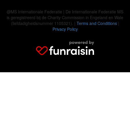
@MS Internationale Federatie | De Internationale Federatie MS
is geregistreerd bij de Charity Commission in Engeland en Wale
(liefdadigheidsnummer 1105321). |
Terms and Conditions
|
Privacy Policy