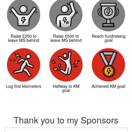
Raise £250 to
Raise €500 to
Reach fundraising
leave MS behind
leave MS behind
goal
Log first kilometers
Halfway to KM
Achieved KM goal
goal
Thank you to my Sponsors