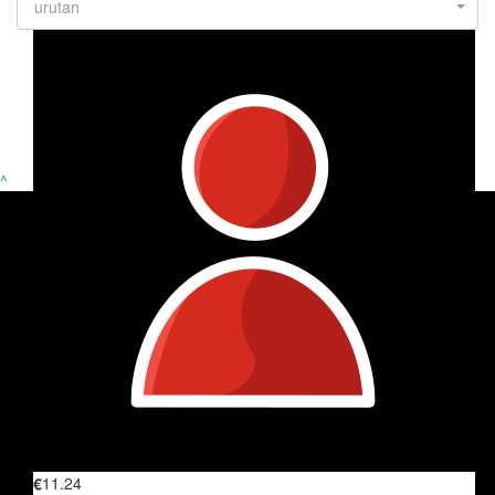
urutan
^
€
11.24