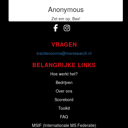
Anonymous
VIND ONS OP
Zet em op, Bas!
VRAGEN
inactievoorms@msresearch.nl
BELANGRIJKE LINKS
Hoe werkt het?
Bedrijven
Over ons
Scorebord
Toolkit
FAQ
MSIF (Internationale MS Federatie)