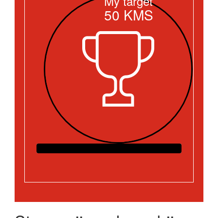
My target
50
KMS