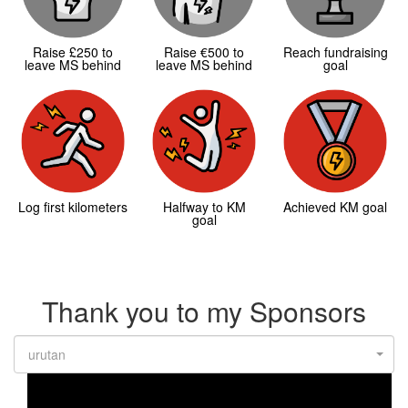
Raise £250 to
Raise €500 to
Reach fundraising
leave MS behind
leave MS behind
goal
Log first kilometers
Halfway to KM
Achieved KM goal
goal
Thank you to my Sponsors
urutan