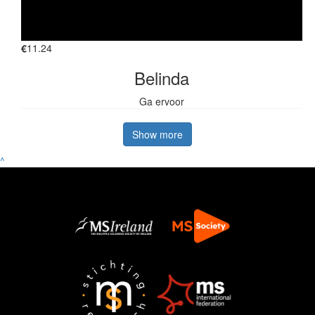
€
11.24
Belinda
Ga ervoor
Show more
^