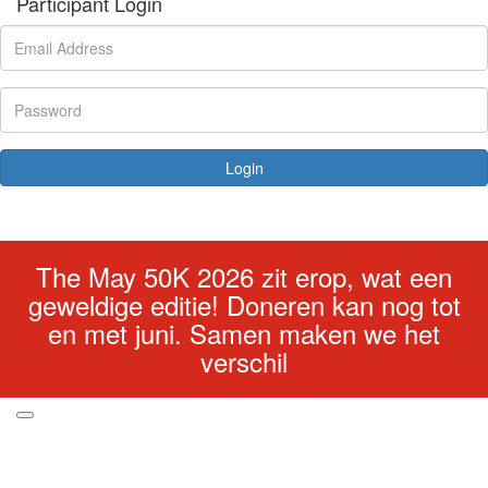
Participant Login
Login
Forgotten your password?
The May 50K 2026 zit erop, wat een
geweldige editie! Doneren kan nog tot
en met juni. Samen maken we het
verschil