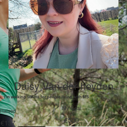
Daisy Van der heyden
I'm walking 50kms for people living with MS
My Goal
Raised
€500
€137