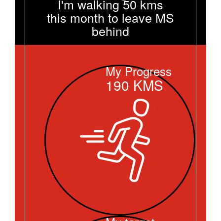
I'm walking 50 kms
this month to leave MS
behind
My Progress
190
KMS