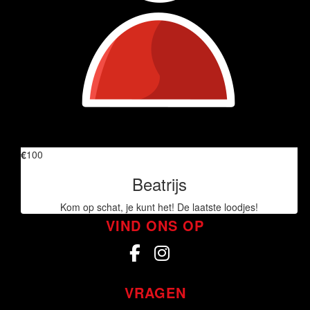
€
26.98
Miriam Monchen
Knap gedaan!
€
11.24
Eelco Van Tuyll
€
100
Beatrijs
Kom op schat, je kunt het! De laatste loodjes!
VIND ONS OP
VRAGEN