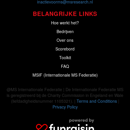
inactievoorms@msresearch.nl
BELANGRIJKE LINKS
Hoe werkt het?
Bedrijven
Over ons
Scorebord
Toolkit
FAQ
MSIF (Internationale MS Federatie)
@MS Internationale Federatie | De Internationale Federatie MS
is geregistreerd bij de Charity Commission in Engeland en Wale
(liefdadigheidsnummer 1105321). |
Terms and Conditions
|
Privacy Policy