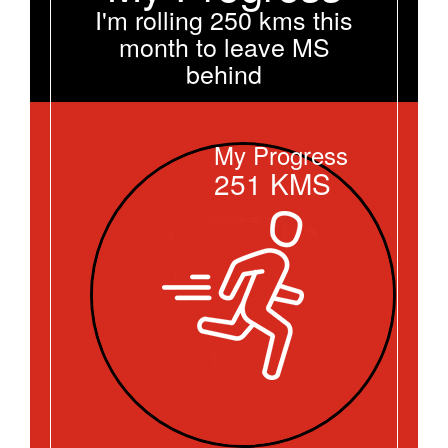
I'm rolling 250 kms this
month to leave MS
behind
My Progress
251
KMS