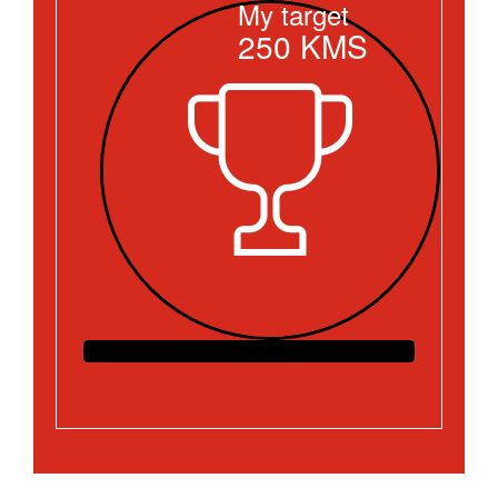
My target
250
KMS