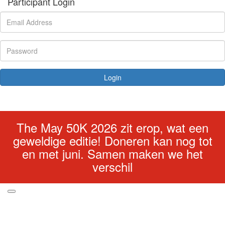
Participant Login
Login
Forgotten your password?
The May 50K 2026 zit erop, wat een
geweldige editie! Doneren kan nog tot
en met juni. Samen maken we het
verschil