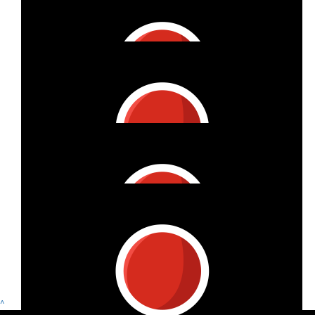
€
26.98
Show more
Jeannette Woolthuis
^