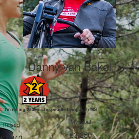
Danny van Bakel
I'm rolling 250kms for people living with MS
My Goal
Raised
€3.250
€3.240