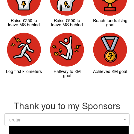
Raise £250 to
Raise €500 to
Reach fundraising
leave MS behind
leave MS behind
goal
Log first kilometers
Halfway to KM
Achieved KM goal
goal
Thank you to my Sponsors
urutan