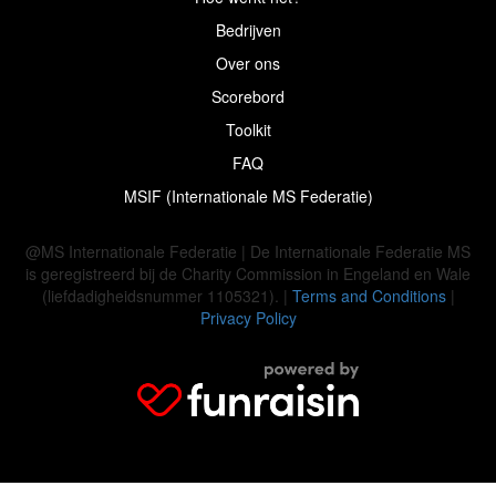
Bedrijven
Over ons
Scorebord
Toolkit
FAQ
MSIF (Internationale MS Federatie)
@MS Internationale Federatie | De Internationale Federatie MS
is geregistreerd bij de Charity Commission in Engeland en Wale
(liefdadigheidsnummer 1105321). |
Terms and Conditions
|
Privacy Policy