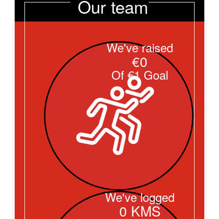
Our team
We've raised
€0
Of €1 Goal
We've logged
0 KMS