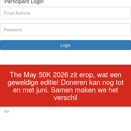
Participant Login
Login
Forgotten your password?
The May 50K 2026 zit erop, wat een
geweldige editie! Doneren kan nog tot
en met juni. Samen maken we het
verschil