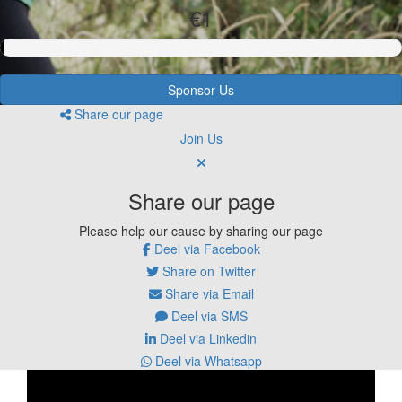
€1
Sponsor Us
Share our page
Join Us
Share our page
Please help our cause by sharing our page
Deel via Facebook
Share on Twitter
Share via Email
Deel via SMS
Deel via Linkedin
Deel via Whatsapp