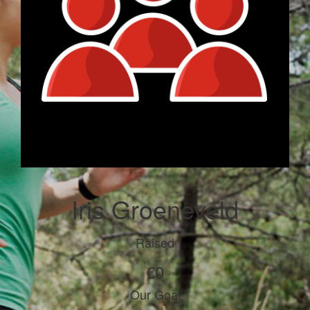
Iris Groeneveld
Raised
€0
Our Goal