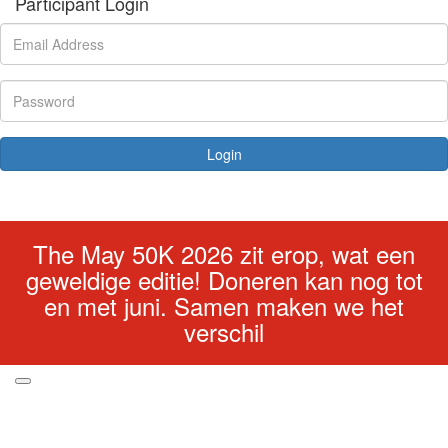
Participant Login
Login
Forgotten your password?
The May 50K 2026 zit erop, wat een
geweldige editie! Doneren kan nog tot
en met juni. Samen maken we het
verschil