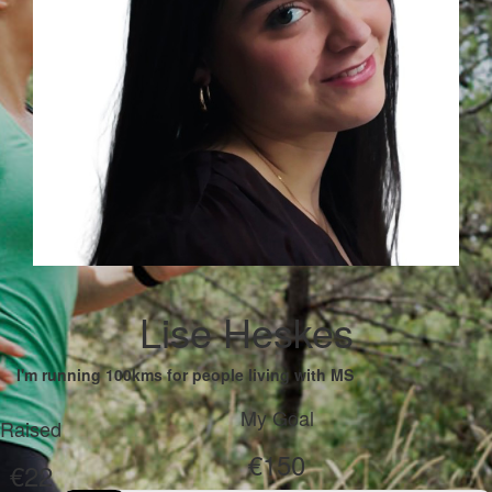
Lise Heskes
I'm running 100kms for people living with MS
My Goal
Raised
€150
€22