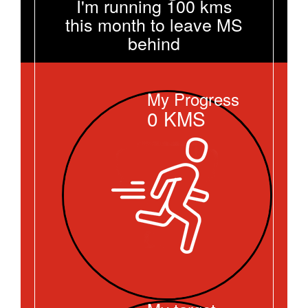
I'm running 100 kms
this month to leave MS
behind
My Progress
0
KMS