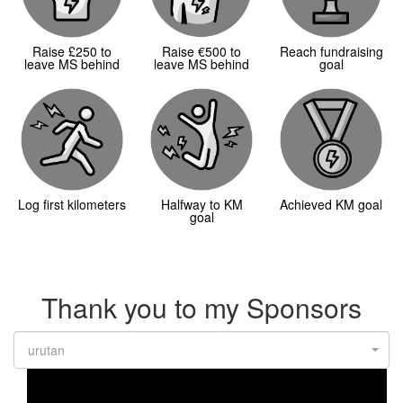
Raise £250 to
Raise €500 to
Reach fundraising
leave MS behind
leave MS behind
goal
Log first kilometers
Halfway to KM
Achieved KM goal
goal
Thank you to my Sponsors
urutan