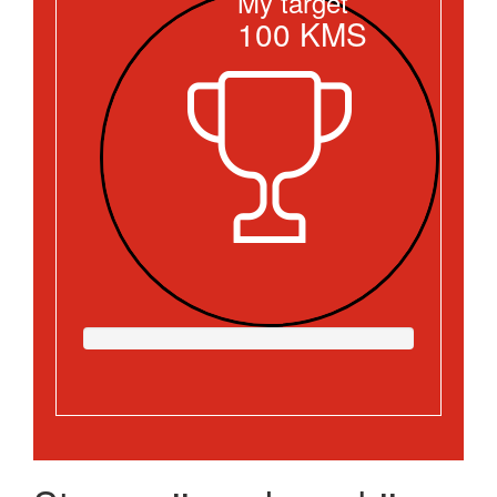
My target
100
KMS