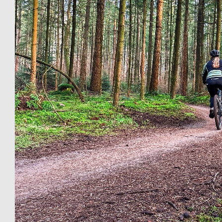
€
11.24
Krista Magré-van Olst
Mooi initiatief, zet ‘m op!