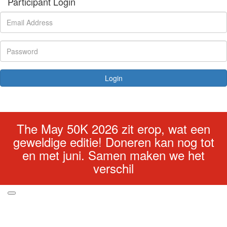
Participant Login
Login
Forgotten your password?
The May 50K 2026 zit erop, wat een
geweldige editie! Doneren kan nog tot
en met juni. Samen maken we het
verschil