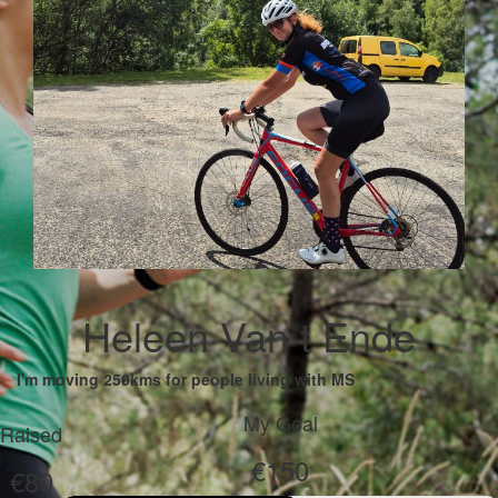
Heleen Van t Ende
I'm moving 250kms for people living with MS
My Goal
Raised
€150
€80