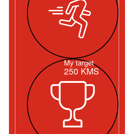
My target
250
KMS