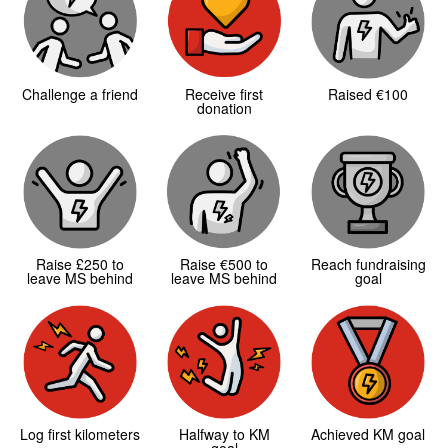
Challenge a friend
Receive first
Raised €100
donation
Raise £250 to
Raise €500 to
Reach fundraising
leave MS behind
leave MS behind
goal
Log first kilometers
Halfway to KM
Achieved KM goal
goal