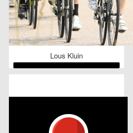
Lous Kluin
Raised so far
€276