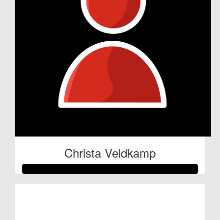
Christa Veldkamp
Raised so far
€212