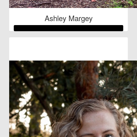
Ashley Margey
Raised so far
€272