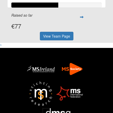
Raised so far
€77
View Team Page
^