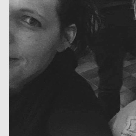
Ik ben trots op mijn dochter.
€
26.98
Willem Vd Knoop
Vdknoop2@hotmail.com