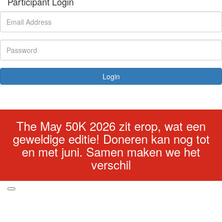
Participant Login
Login
Forgotten your password?
The May 50K 2026 zit erop, wat een
geweldige editie! Doneren kan nog tot
en met juni. Samen maken we het
verschil