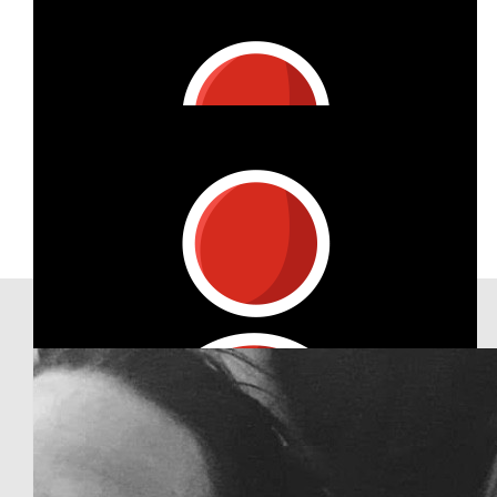
€
8.94
Hilde De Jong
Show more
Zet 'm op, kanjer!
€
26.98
Our Team Members
Edwin & Janet Oost
Zet 'm op Marije!
€
53.42
Lia Kortstra