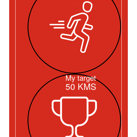
My target
50
KMS