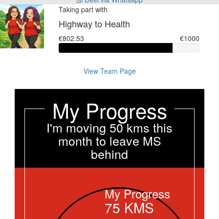
Taking part with
Highway to Health
€802.53
€1000
View Team Page
My Progress
I'm moving 50 kms this
month to leave MS
behind
My Progress
75
KMS