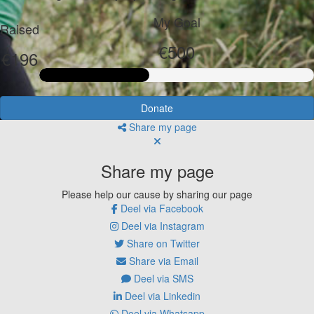
My Goal
Raised
€500
€196
Donate
Share my page
Share my page
Please help our cause by sharing our page
Deel via Facebook
Deel via Instagram
Share on Twitter
Share via Email
Deel via SMS
Deel via Linkedin
Deel via Whatsapp