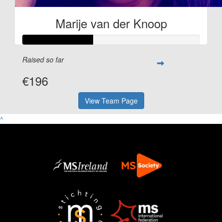
Marije van der Knoop
Raised so far
€196
View Team Page
^