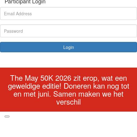
Participant Login
Login
Forgotten your password?
The May 50K 2026 zit erop, wat een
geweldige editie! Doneren kan nog tot
en met juni. Samen maken we het
verschil