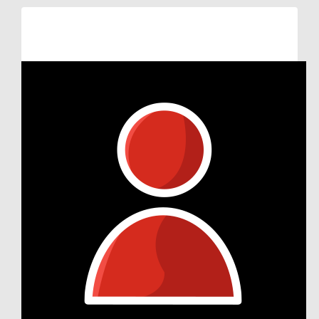
Raised so far
€172