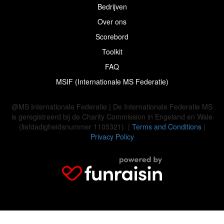
Bedrijven
Over ons
Scorebord
Toolkit
FAQ
MSIF (Internationale MS Federatie)
@MS Internationale Federatie | De Internationale Federatie MS
is geregistreerd bij de Charity Commission in Engeland en Wale
(liefdadigheidsnummer 1105321). |
Terms and Conditions
|
Privacy Policy