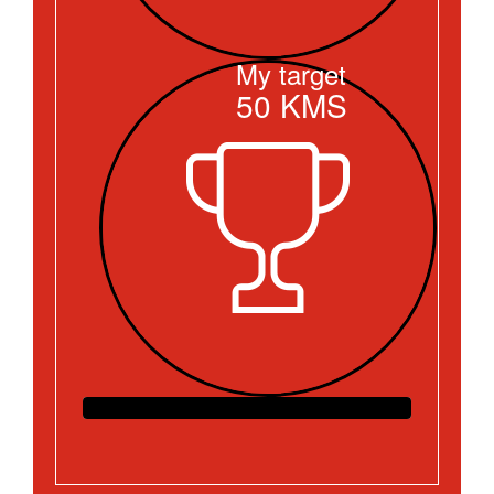
My target
50
KMS