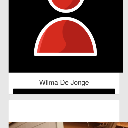
Inca Bodewes
Toppertje!!! Ik ben trots op je!!!
€
150
Advz
Wilma De Jonge
Raised so far
€261