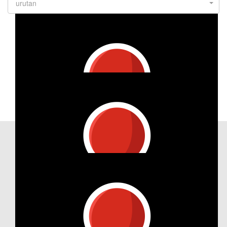
urutan
Our Team Members
€
26.98