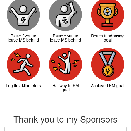
Raise £250 to
Raise €500 to
Reach fundraising
leave MS behind
leave MS behind
goal
Log first kilometers
Halfway to KM
Achieved KM goal
goal
Thank you to my Sponsors