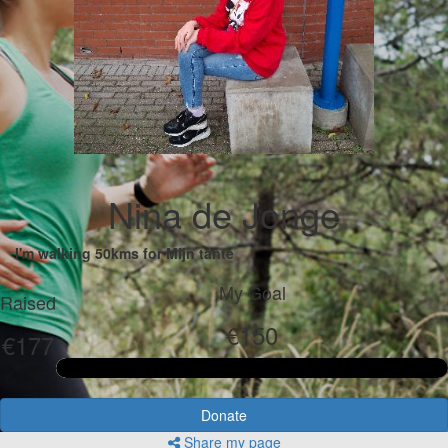
Nina de Jonge
I'm walking 50kms for Mijn tante
My Goal
Raised
€150
€177
Donate
Share my page