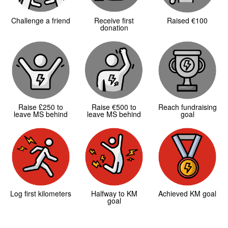
Challenge a friend
Receive first
Raised €100
donation
Raise £250 to
Raise €500 to
Reach fundraising
leave MS behind
leave MS behind
goal
Log first kilometers
Halfway to KM
Achieved KM goal
goal