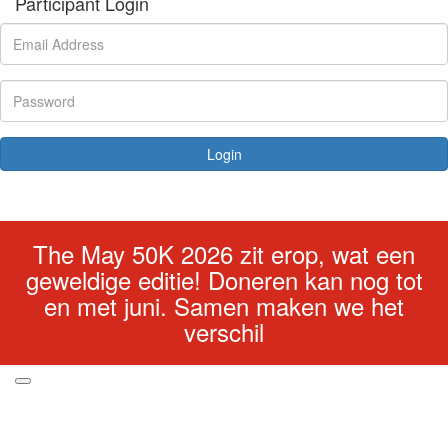
Participant Login
Login
Forgotten your password?
The May 50K 2026 zit erop, wat een
geweldige editie! Doneren kan nog tot
en met juni. Samen maken we het
verschil