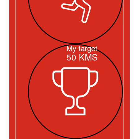
My target
50
KMS