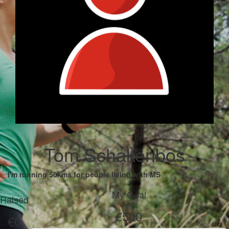
Tom Schakenbos
I'm running 50kms for people living with MS
My Goal
Raised
€500
€0