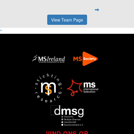
View Team Page
^
VIND ONS OP