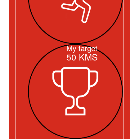
My target
50
KMS