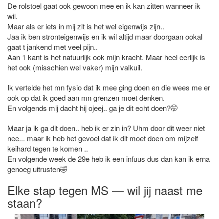
De rolstoel gaat ook gewoon mee en ik kan zitten wanneer ik
wil.
Maar als er iets in mij zit is het wel eigenwijs zijn..
Jaa ik ben stronteigenwijs en ik wil altijd maar doorgaan ookal
gaat t jankend met veel pijn..
Aan 1 kant is het natuurlijk ook mijn kracht. Maar heel eerlijk is
het ook (misschien wel vaker) mijn valkuil.
Ik vertelde het mn fysio dat ik mee ging doen en die wees me er
ook op dat ik goed aan mn grenzen moet denken.
En volgends mij dacht hij ojeej.. ga je dit echt doen?🤭
Maar ja ik ga dit doen.. heb ik er zin in? Uhm door dit weer niet
nee... maar ik heb het gevoel dat ik dit moet doen om mijzelf
keihard tegen te komen ..
En volgende week de 29e heb ik een infuus dus dan kan ik erna
genoeg uitrusten🤣
Elke stap tegen MS — wil jij naast me
staan?