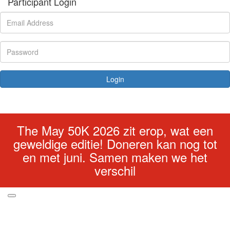
Participant Login
Login
Forgotten your password?
The May 50K 2026 zit erop, wat een
geweldige editie! Doneren kan nog tot
en met juni. Samen maken we het
verschil