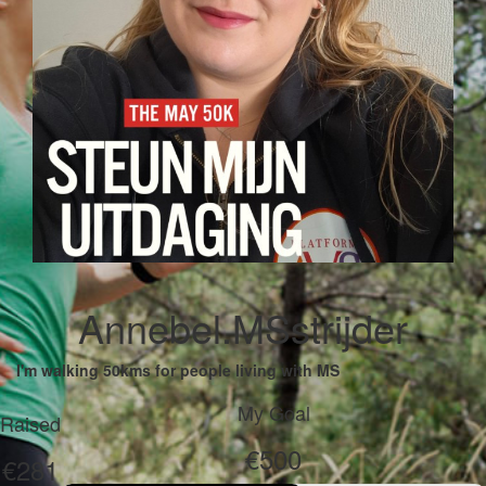
Annebel.MSstrijder
I'm walking 50kms for people living with MS
My Goal
Raised
€500
€281