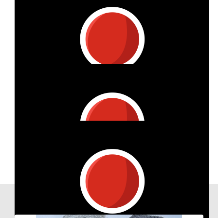
€
10
Patrick Paauw
Show more
€
3.31
Anonymous
Our Team Members
Klein bedrag omdat ik al veel ms dingen probeer te steunen