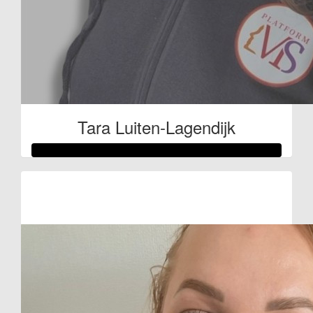
Tara Luiten-Lagendijk
Raised so far
€753