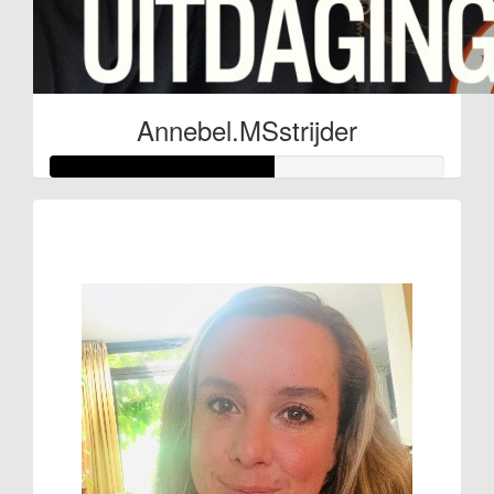
Annebel.MSstrijder
Raised so far
€281