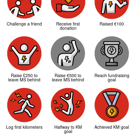
Challenge a friend
Receive first
Raised €100
donation
Raise £250 to
Raise €500 to
Reach fundraising
leave MS behind
leave MS behind
goal
Log first kilometers
Halfway to KM
Achieved KM goal
goal