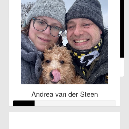
maar het is je gegund! Ik ga volgendjaar ook mee doen vind
prachtige actie! Zet hem op lieverd, samen helpen we ms de
wereld uit!! X
€
5.84
Wesley En Denise Koning
Heel veel succes!!
€
21.86
Anonymous
Andrea van der Steen
Raised so far
€31