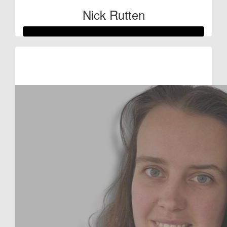
Nick Rutten
Raised so far
€1.624