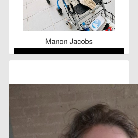
Manon Jacobs
Raised so far
€685