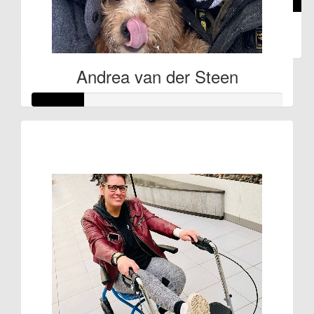
€
5.84
Elena
Andrea van der Steen
Raised so far
€31