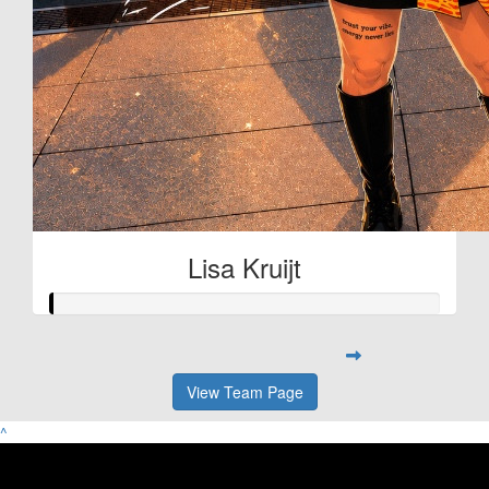
Lisa Kruijt
View Team Page
^