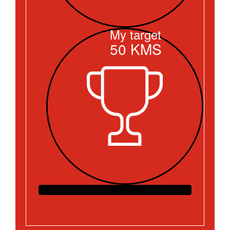
My target
50
KMS