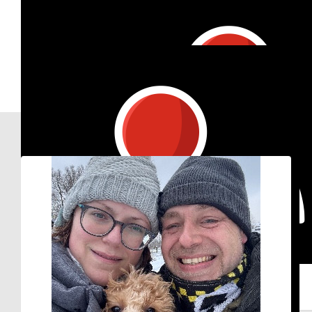
Our Team Members
€
16.56
€
26.98
Liselot
Machteld Winkel