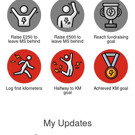
Raise £250 to
Raise €500 to
Reach fundraising
leave MS behind
leave MS behind
goal
Log first kilometers
Halfway to KM
Achieved KM goal
goal
My Updates