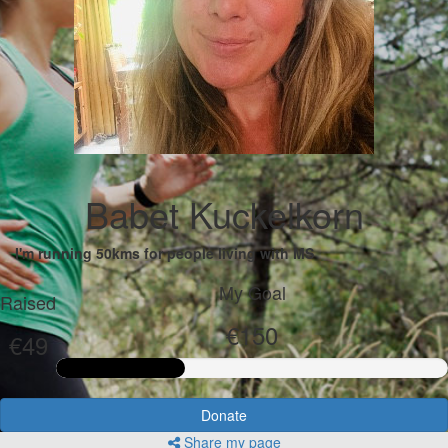
Babet Kuckelkorn
I'm running 50kms for people living with MS
My Goal
Raised
€150
€49
Donate
Share my page