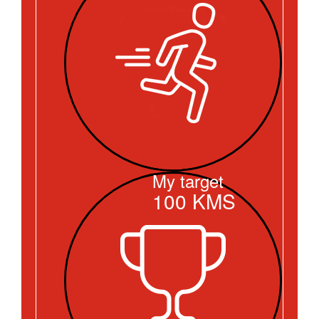
My target
100
KMS