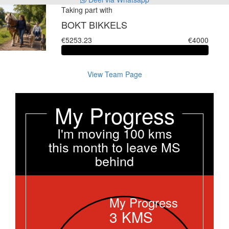
Taking part with
BOKT BIKKELS
€5253.23
€4000
View Team Page
My Progress
I'm moving 100 kms
this month to leave MS
behind
My Progress
3
KMS