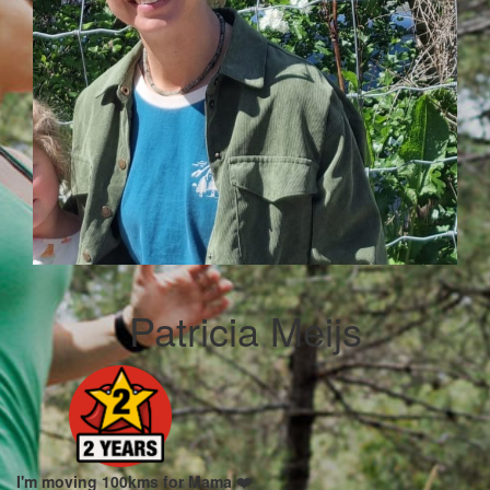
Patricia Meijs
I'm moving 100kms for Mama ❤️