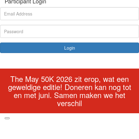
Participant Login
Login
Forgotten your password?
The May 50K 2026 zit erop, wat een
geweldige editie! Doneren kan nog tot
en met juni. Samen maken we het
verschil