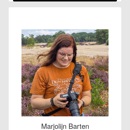
Raised so far
€294
Marjolijn Barten