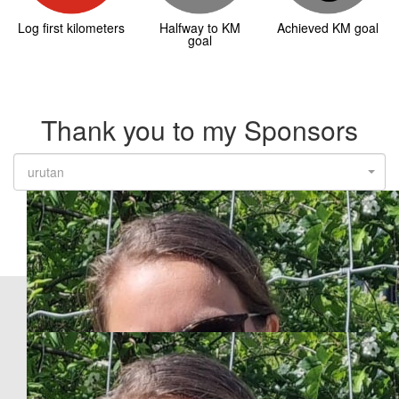
Log first kilometers
Halfway to KM
Achieved KM goal
goal
Thank you to my Sponsors
urutan
Our Team Members