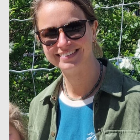
€
53.42