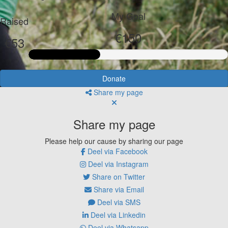
My Goal
Raised
€150
€53
Donate
Share my page
Share my page
Please help our cause by sharing our page
Deel via Facebook
Deel via Instagram
Share on Twitter
Share via Email
Deel via SMS
Deel via Linkedin
Deel via Whatsapp